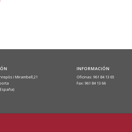
IÓN
INFORMACIÓN
nrepòs i Mirambell,21
Oficinas: 961 84 13 65
porta
Fax: 961 84 13 66
(España)