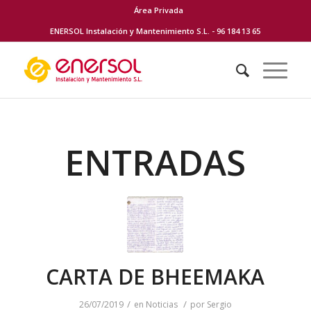
Área Privada
ENERSOL Instalación y Mantenimiento S.L. - 96 184 13 65
ENTRADAS
CARTA DE BHEEMAKA
/
/
26/07/2019
en
Noticias
por
Sergio