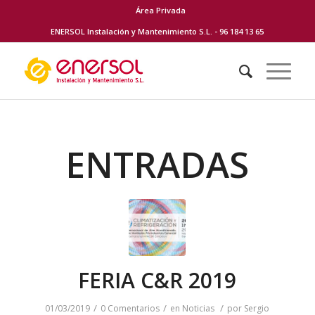
Área Privada
ENERSOL Instalación y Mantenimiento S.L. - 96 184 13 65
ENTRADAS
FERIA C&R 2019
/
/
/
01/03/2019
0 Comentarios
en
Noticias
por
Sergio