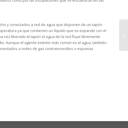
omberos como por las instalaciones que se encuentran en las
techo y conectados a red de agua que disponen de un tapón
temperatura ya que contienen un líquido que se expande con el
CE
 vez liberado el tapón el agua de la red fluye libremente
dio. Aunque el agente extintor más común es el agua, también
conectados a redes de gas contraincendios o espumas