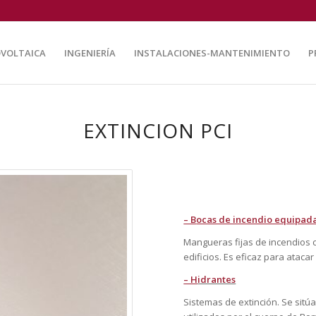
VOLTAICA
INGENIERÍA
INSTALACIONES-MANTENIMIENTO
P
EXTINCION PCI
– B
ocas de incendio equipad
Mangueras fijas de incendios c
edificios. Es eficaz para atac
– H
idrantes
Sistemas de extinción. Se sitúa