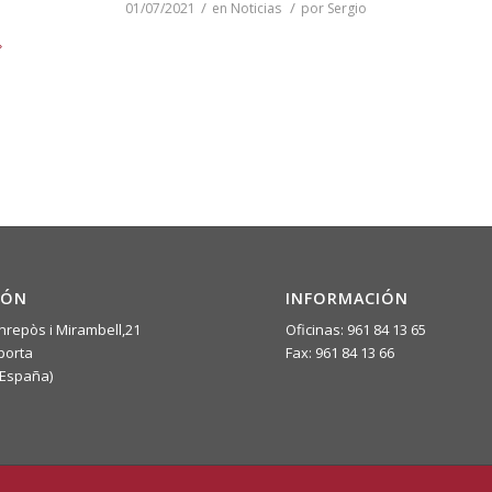
/
/
01/07/2021
en
Noticias
por
Sergio
IÓN
INFORMACIÓN
nrepòs i Mirambell,21
Oficinas: 961 84 13 65
porta
Fax: 961 84 13 66
(España)